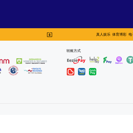
真人娱乐
体育博彩
电
转账方式