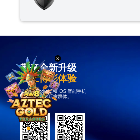
×
带来全新升级
线上博彩体验
适用于 Android 和 iOS 智能手机
覆盖更广泛的玩家群体。