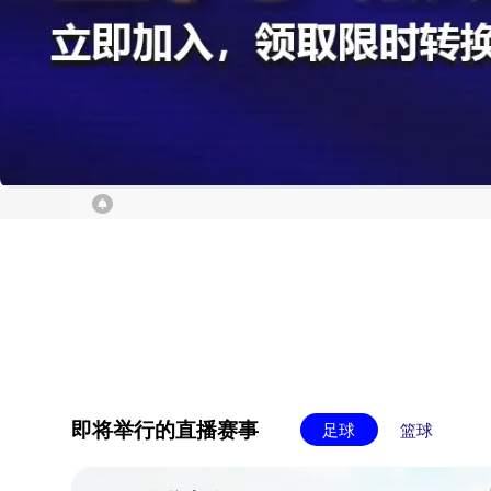
最新优惠
即将举行的直播赛事
足球
篮球