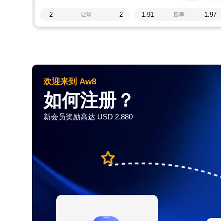
-2
2
1.91
1.97
让球
赔率
欢迎来到 Aw8
如何注册？
新会员奖励高达 USD 2,880