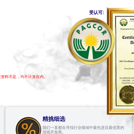
受认可:
交资料不足，均不计算在内。
精挑细选
我们一直都在寻找行业领域中最先进且最优质的
游戏开发商。