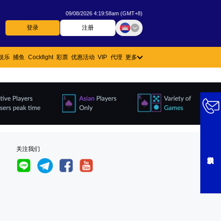
09/08/2026 4:19:58am (GMT+8)
登录
注册
娱乐
捕鱼
Cockfight
彩票
优惠活动
VIP
代理
更多
关注我们