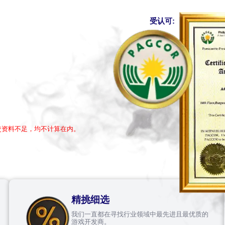
受认可:
交资料不足，均不计算在内。
精挑细选
我们一直都在寻找行业领域中最先进且最优质的
游戏开发商。