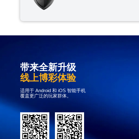
带来全新升级
线上博彩体验
适用于 Android 和 iOS 智能手机
覆盖更广泛的玩家群体。