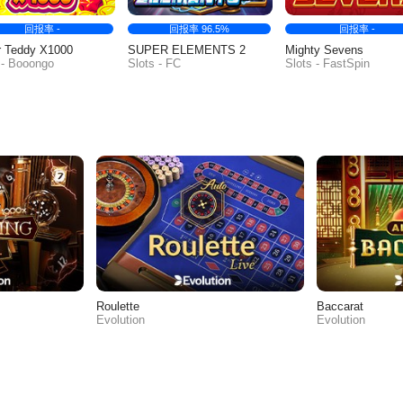
回报率
-
回报率
96.5%
回报率
-
r Teddy X1000
SUPER ELEMENTS 2
Mighty Sevens
-
Booongo
Slots
-
FC
Slots
-
FastSpin
Roulette
Baccarat
Evolution
Evolution