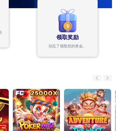
始
领取奖励
别忘了领取您的奖金。