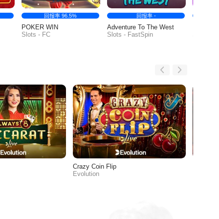
回报率
96.5%
回报率
-
POKER WIN
Adventure To The West
Pharaoh'
Slots
-
FC
Slots
-
FastSpin
Slots
-
N
Crazy Coin Flip
Funky T
Evolution
Evolutio