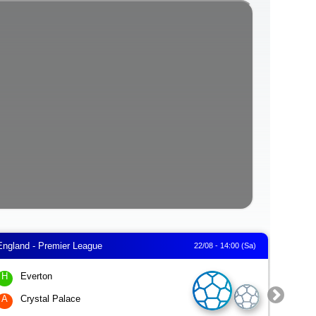
England - Premier League
England
22/08 - 14:00 (Sa)
H
Everton
H
No
A
Crystal Palace
A
Le