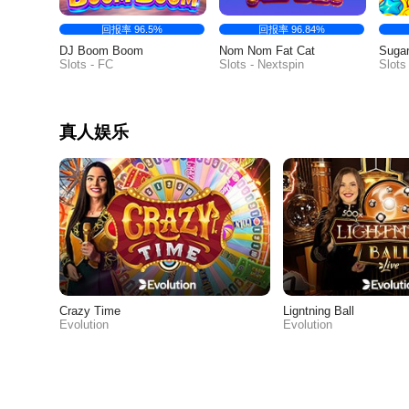
回报率
96.5%
回报率
96.84%
DJ Boom Boom
Nom Nom Fat Cat
Suga
Slots
-
FC
Slots
-
Nextspin
Slots
真人娱乐
Crazy Time
Ligntning Ball
Evolution
Evolution