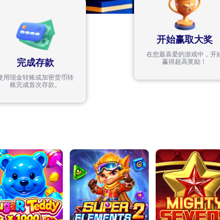
开始赢取大奖
在您最喜爱的游戏中，开
完成存款
赢得超高奖励！
使用现金转账或加密货币转
账完成首次存款。