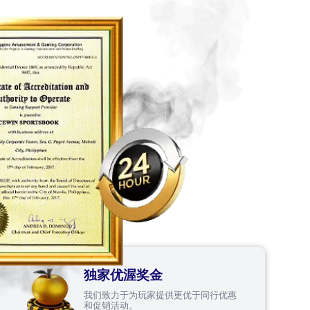
独家优渥奖金
我们致力于为玩家提供更优于同行优惠
和促销活动。