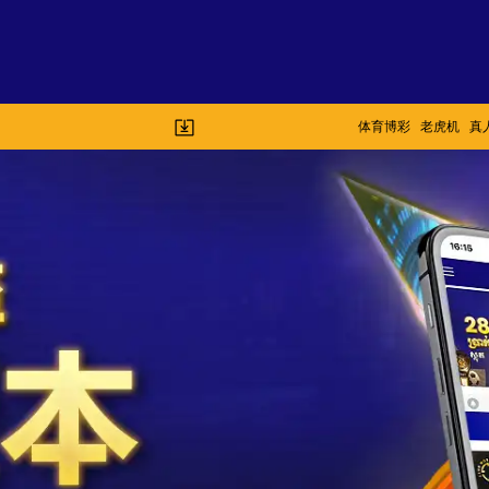
体育博彩
老虎机
真