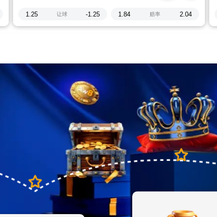
1.25
-1.25
1.84
2.04
让球
赔率