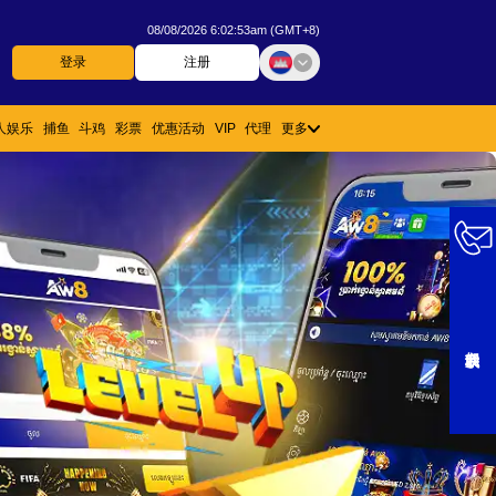
08/08/2026 6:02:55am (GMT+8)
登录
注册
人娱乐
捕鱼
斗鸡
彩票
优惠活动
VIP
代理
更多