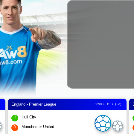
England - Premier League
)
22/08 - 11:30 (Sa)
H
Hull City
A
Manchester United