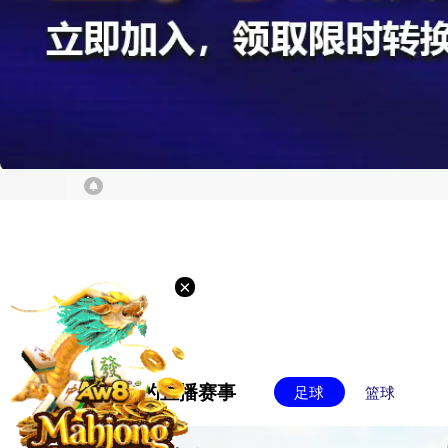
最新优惠
×
即将举行的直播赛事
足球
篮球