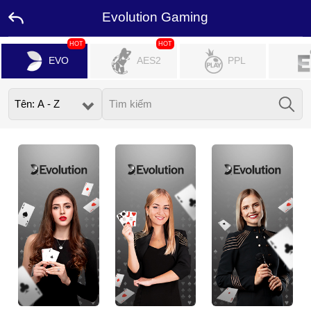
Evolution Gaming
HOT
HOT
Trang
EVO
AES2
PPL
Chủ
Khuyến
Mãi
Đại
Sứ
Liên
Hệ
Chúng
Tôi
Bảng
Xếp
Hạng
Ngôn