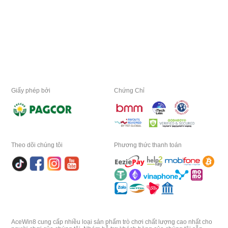
Giấy phép bởi
Chứng Chỉ
Theo dõi chúng tôi
Phương thức thanh toán
AceWin8 cung cấp nhiều loại sản phẩm trò chơi chất lượng cao nhất cho