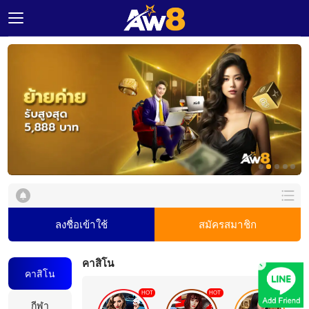
หน้า
แรก
โปร
โม
ชั่น
แอม
บา
สเด
อร์
ติดต่อ
ลงชื่อเข้าใช้
สมัครสมาชิก
เรา
×
ลีดเดอร์
คาสิโน
บอร์ด
คาสิโน
HOT
HOT
รางวัล
กีฬา