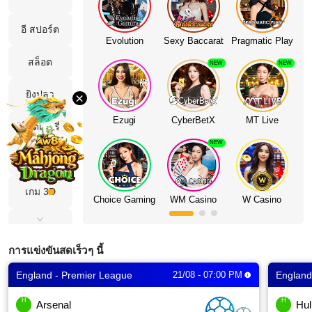
อี สปอร์ต
ภาษา
Evolution
Sexy Baccarat
Pragmatic Play
สล็อต
NEW
NEW
เด
สก์ท็อป
ยิงปลา
×
ดาวน์โหลด
Ezugi
CyberBetX
MT Live
ล็อตเตอรี่
NEW
VIP
โป๊กเกอร์
พันธมิตร
เกม 3D
Choice Gaming
WM Casino
W Casino
ไก่ชน
การแข่งขันสดเร็วๆ นี้
เกมด่วน
England - Premier League
21/08 - 07:00 PM
England
TV
H
H
Arsenal
Hul