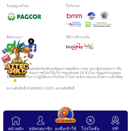
ใบอนุญาตโดย
ใบรับรอง
ภาษา
เด
สก์ท็อป
ติดตามเรา
วิธีการชำระเงิน
×
ดาวน์โหลด
VIP
AceWin8 นำเสนอผลิตภัณฑ์เกมส์คุณภาพสูงที่หลากหลายแก่ผู้เล่นของเรา ทีม
ช่วยเหลือลูกค้าของเราพร้อมให้บริการคุณตลอด 24 ชั่วโมง ข้อมูลส่วนบุคคล
ทั้งหมดจะได้รับการปฏิบัติและเก็บรักษาไว้อย่างเข้มงวดและเป็นความลับที่สุด
พันธมิตร
.
สงวนลิขสิทธิ์ AceWin8 © 2026. สงวนลิขสิทธิ์.
หน้าหลัก
สมัครสมาชิก
ลงชื่อเข้าใช้
โปรโมชั่น
VIP