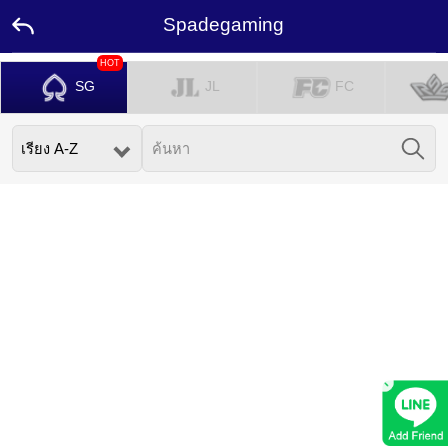
Spadegaming
HOT
หน้า
SG
JL
FC
แรก
โปร
โม
ชั่น
แอม
บา
สเด
อร์
ติดต่อ
เรา
×
ลีดเดอร์
บอร์ด
รางวัล