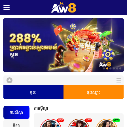
ទំព័រ
ដើម
ប្រម៉ូសិន
ឯកអគ្គ
រាជទូត
ទំនាក់
ទំនង
យើង
ខ្ញុំ
ចូល
ចុះឈ្មោះ
ភាសា
ការស៊ីណូ
ការស៊ីណូ
ទម្រង់
កុំ
HOT
HOT
NEW
កីឡា
ព្យូទ័រ