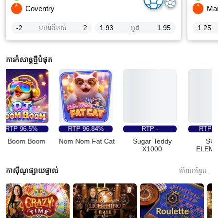
A
A
Coventry
Man
-2
ហាន់ឌីខាប់
2
1.93
អូដ
1.95
1.25
ការកំសាន្តថ្មីបំផុត
RTP
96.5%
RTP
96.84%
RTP
-
RTP
96
J Boom Boom
Nom Nom Fat Cat
Sugar Teddy
SUP
X1000
ELEMEN
កាស៊ីណូផ្សាយផ្ទាល់
មើលបន្ថែម