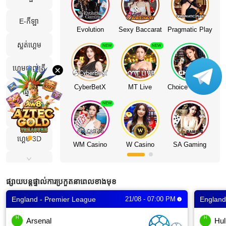
E-កីឡា
ដោនឡូដ
Evolution
Sexy Baccarat
Pragmatic Play
ស្លត់ហ្គេម
NEW
NEW
វីអាយភី
ហ្គេមបាញ់ត្រី
×
ភ្នាក់ងារ
CyberBetX
MT Live
Choice Gaming
ឆ្នោត
NEW
ពុកគ័រ
ហ្គេម 3D
WM Casino
W Casino
SA Gaming
ជល់មាន់
ផ្សាយបន្តផ្ទាល់ការប្រកួតនាពេលខាងមុខ
ហ្គេមដែលលឿន
England - Premier League
21/08 - 07:00 PM
England
Score
H
H
Arsenal
Hul