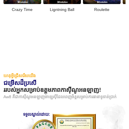
Crazy Time
Ligntning Ball
Roulette
ហេតុអ្វីជ្រើសរើសយើង
ជម្រើសដ៏ប្រសើ
ររបស់អ្នកសម្រាប់ឧត្តមភាពកាស៊ីណូអនឡាញ!
Aw8 គឺជាកាស៊ីណូអនឡាញម៉ាឡេស៊ីដែលពេញចិត្តសម្រាប់ការធានាទូទាត់ប្រាក់
ទទួលស្គាល់ដោយ: