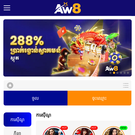
ទំព័រ
ដើម
ប្រម៉ូសិន
ឯកអគ្គ
រាជទូត
ទំនាក់
ទំនង
យើង
ខ្ញុំ
ចូល
ចុះឈ្មោះ
ភាសា
ការស៊ីណូ
ការស៊ីណូ
ទម្រង់
កុំ
HOT
HOT
NEW
កីឡា
ព្យូទ័រ