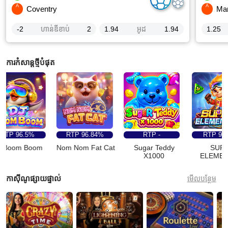
A
A
Coventry
Man
-2
ហាន់ឌីខាប់
2
1.94
អូដ
1.94
1.25
ការកំសាន្តថ្មីបំផុត
TP
96.5%
RTP
96.84%
RTP
-
RTP
96.5
Boom Boom
Nom Nom Fat Cat
Sugar Teddy
SUPE
X1000
ELEMENT
កាស៊ីណូផ្សាយផ្ទាល់
មើលបន្ថែម