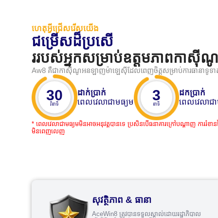
ហេតុអ្វីជ្រើសរើសយើង
ជម្រើសដ៏ប្រសើ
ររបស់អ្នកសម្រាប់ឧត្តមភាពកាស៊
Aw8 គឺជាកាស៊ីណូអនឡាញម៉ាឡេស៊ីដែលពេញចិត្តសម្រាប់ការធានាទូទាត់
30
3
ដាក់ប្រាក់
ដកប្រាក់
ពេលវេលាជាមធ្យម
ពេលវេលាជា
វិនាទី
នាទី
* ពេលវេលាជាមធ្យមមិនអាចអនុវត្តបានទេ ប្រសិនបើធនាគារក្រៅបណ្តាញ ការរំខាននៃក
មិនពេញលេញ
សុវត្ថិភាព & ធានា
AceWin8 ត្រូវបានទទួលស្គាល់ដោយរដ្ឋាភិបាល