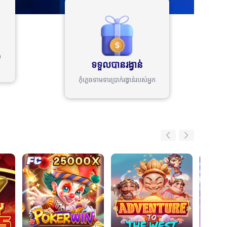
ង
ទទួលបានរង្វាន់
កុំភ្លេចទាមទារប្រាក់រង្វាន់របស់អ្នក