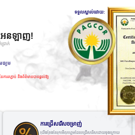
ទទួលស្គាល់ដោយ:
ីណូអនឡាញ!
ប្រាក់
មធ្យម
ារតភ្ជាប់ និងព័ត៌មានបានផ្តល់ឱ្យ
ការជ្រើសរើសចម្រាញ់
យើងតែងតែរកមើលហ្គេមដែលជ្រើសរើសដោយចុងក្រោយ