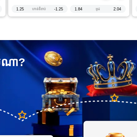
1.25
-1.25
1.84
2.04
ហាន់ឌីខាប់
អូដ
ៀបណា?