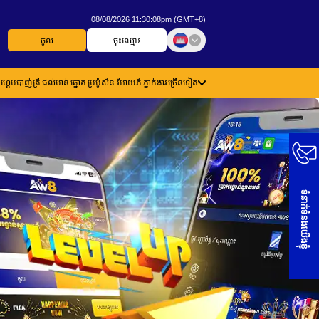
08/08/2026 11:30:10pm (GMT+8)
ចូល
ចុះឈ្មោះ
ហ្គេមបាញ់ត្រី
ជល់មាន់
ឆ្នោត
ប្រម៉ូសិន
វីអាយភី
ភ្នាក់ងារ
ច្រើនទៀត
ទំនាក់ទំនងយើងខ្ញុំ