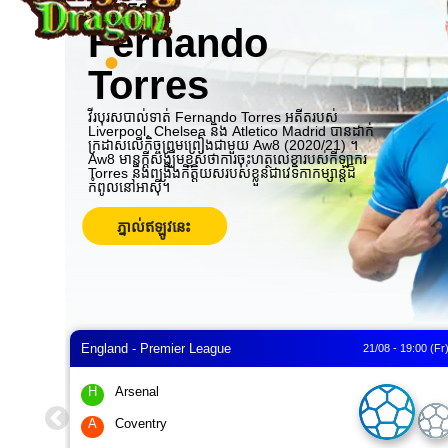
ទូតសុច្ឆន្ទៈ
Fernando
Torres
វីរបុរសបាល់ទាត់ Fernando Torres អតីតរបស់
Liverpool, Chelsea និង Atletico Madrid បានដាក់
ក្រដាសលើកិច្ចព្រមព្រៀងជាមួយ Aw8 (2020/21) ។
Aw8 មានក្តីសង្ឃឹមខ្ពស់ថាការចុះហត្ថលេខារបស់កីឡាករ
Torres នឹងពង្រឹងកិត្តិយសរបស់ខ្លួនជាវេទិកាកម្សាន្តដ៏
កំពូលនៅអាស៊ី។
ភ្នាល់ឥឡូវនេះ
England - Premier League
21/08 - 19:00 (Fr
H
Arsenal
A
Coventry