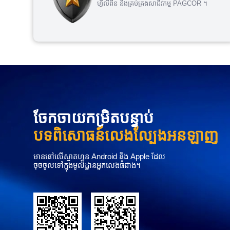
ហ្វីលីពីន និងគ្រប់គ្រងសាជីវកម្ម PAGCOR ។
ចែកចាយកម្រិតបន្ទាប់
បទពិសោធន៍លេងល្បែងអនឡាញ
មាននៅលើស្មាតហ្វូន Android និង Apple ដែល
ចុចចូលទៅក្នុងមូលដ្ឋានអ្នកលេងធំជាង។