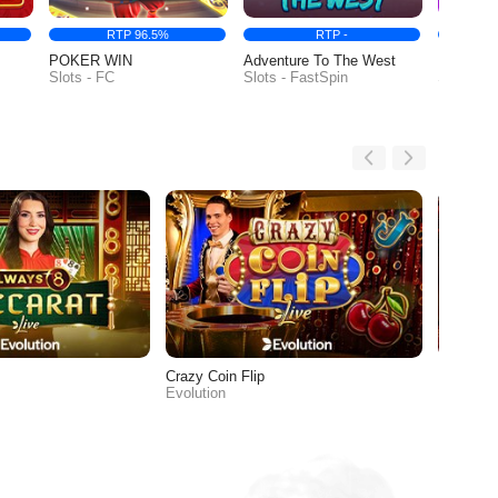
RTP
96.5%
RTP
-
POKER WIN
Adventure To The West
Pharaoh'
Slots
-
FC
Slots
-
FastSpin
Slots
-
N
 Flip
Funky Time
Mon
Evolution
Evo