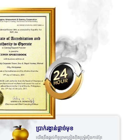
ប្រាក់រង្វាន់ផ្តាច់មុខ
យើង​នឹង​ផ្តល់​កិច្ច​ព្រម​ព្រៀង​និង​ប្រម៉ូសិនកាន់​តែ​