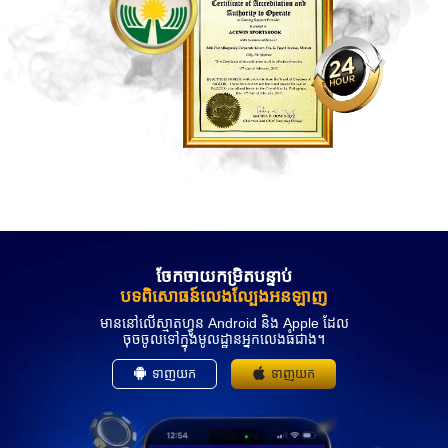
ចែកចាយកម្រិតបន្ទាប់
បទពិសោធន៍លេងល្បែងអនឡាញ
មាននៅលើស្មាតហ្វូន Android និង Apple ដែល
ចុចចូលទៅក្នុងមូលដ្ឋានអ្នកលេងធំជាង។
ទាញយក
ទាញយក