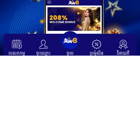
បេសកកម្ម
ចុះឈ្មោះ
ចូល
ប្រម៉ូសិន
វីអាយភី
ចេញអាជ្ញាប័ណ្ណដោយ
វិញ្ញាបនប័ត្រ
មកតាមពូកយើង
វិធីសាស្រ្តទូទាត់