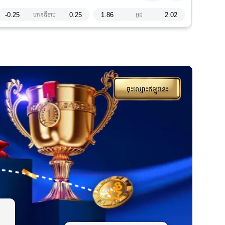
-0.25
0.25
1.86
2.02
-0.25
ហាន់ឌីខាប់
អូដ
ចុះឈ្មោះឥឡូវនេះ