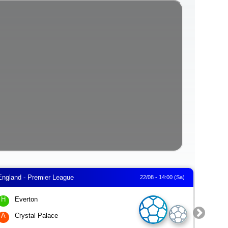
England - Premier League
England
22/08 - 14:00 (Sa)
H
Everton
H
No
A
Crystal Palace
A
Le