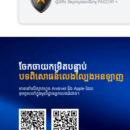
ហ្វីលីពីន និងគ្រប់គ្រងសាជីវកម្ម PAGCOR ។
ចែកចាយកម្រិតបន្ទាប់
បទពិសោធន៍លេងល្បែងអនឡាញ
មាននៅលើស្មាតហ្វូន Android និង Apple ដែល
ចុចចូលទៅក្នុងមូលដ្ឋានអ្នកលេងធំជាង។