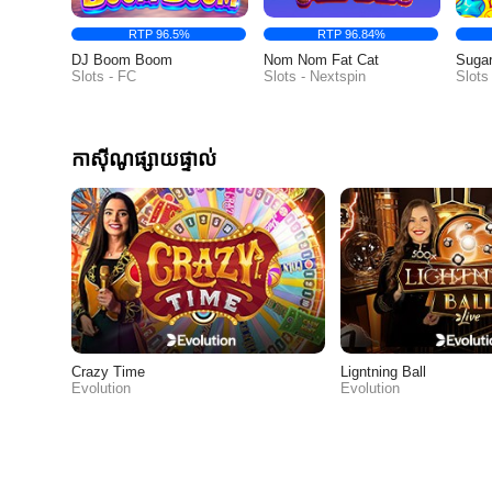
RTP
96.5%
RTP
96.84%
DJ Boom Boom
Nom Nom Fat Cat
Suga
Slots
-
FC
Slots
-
Nextspin
Slots
កាស៊ីណូផ្សាយផ្ទាល់
Crazy Time
Ligntning Ball
Evolution
Evolution