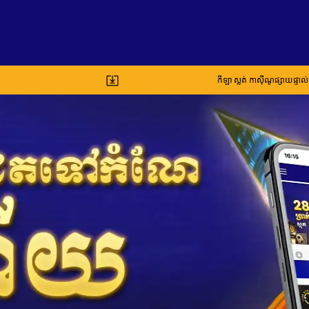
កីឡា
ស្លត់
កាស៊ីណូផ្សាយផ្ទាល់