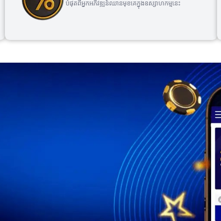
បំផុតពីអ្នកអភិវឌ្ឍន៍ឈានមុខគេក្នុងឧស្សាហកម្មនេះ