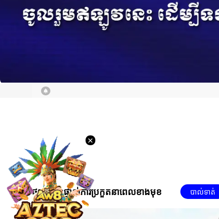
ការផ្តល់ជូនថ្មីបំផុត
×
ផ្សាយបន្តផ្ទាល់ការប្រកួតនាពេលខាងមុខ
បាល់ទាត់