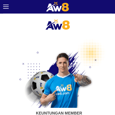
Beranda
Promosi
Duta
Hubungi
Papan
Peringkat
Bahasa
Desktop
KEUNTUNGAN MEMBER