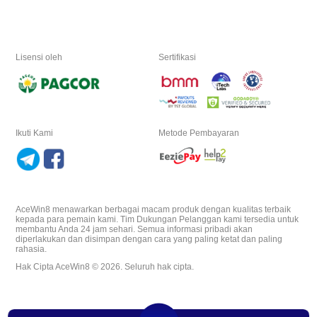
Lisensi oleh
Sertifikasi
Ikuti Kami
Metode Pembayaran
AceWin8 menawarkan berbagai macam produk dengan kualitas terbaik
kepada para pemain kami. Tim Dukungan Pelanggan kami tersedia untuk
membantu Anda 24 jam sehari. Semua informasi pribadi akan
diperlakukan dan disimpan dengan cara yang paling ketat dan paling
rahasia.
Hak Cipta AceWin8 © 2026. Seluruh hak cipta.