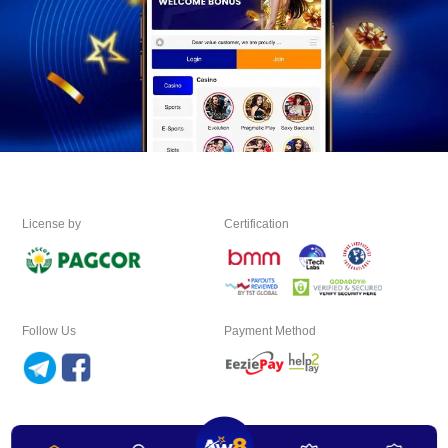
License by
Certification
Follow Us
Payment Method
AceWin8 offer wide range of highest quality gaming products to our